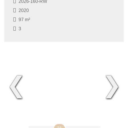
2026-160-RW
2020
97 m²
3
❮
❯