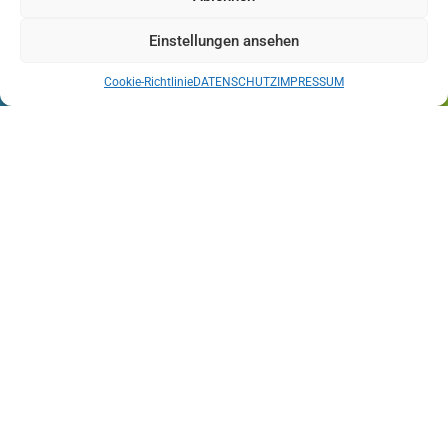
WIDERRUFSRECHT
Einstellungen ansehen
REKAR IMMOBILIEN GmbH

Cookie-Richtlinie
DATENSCHUTZ
IMPRESSUM
Patriching 25
94034 Passau

+49 851/379 385-0

+49 151 / 614 55 700‬

/
RekarImmobilien

/rekar_immobilien_passau

REKAR IMMOBILIEN / Youtube

mail@rekar-immobilien.de