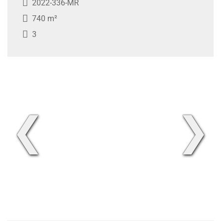
2022-336-MR
740 m²
3
❮
❯