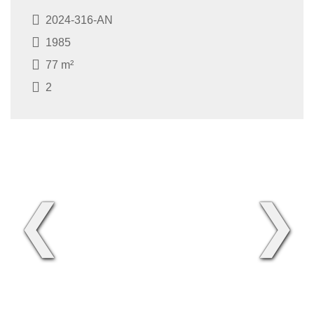
2024-316-AN
1985
77 m²
2
❮
❯