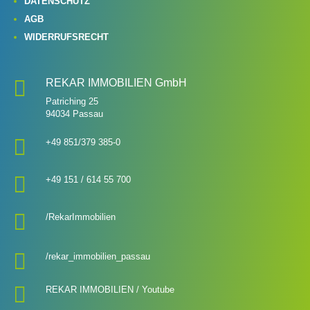
DATENSCHUTZ
AGB
WIDERRUFSRECHT

REKAR IMMOBILIEN GmbH
Patriching 25
94034 Passau

+49 851/379 385-0

+49 151 / 614 55 700‬

/
RekarImmobilien

/rekar_immobilien_passau

REKAR IMMOBILIEN / Youtube