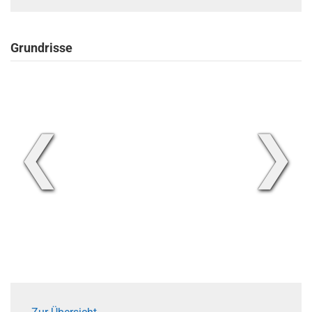
Grundrisse
❮
❯