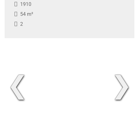
1910
54 m²
2
❮
❯