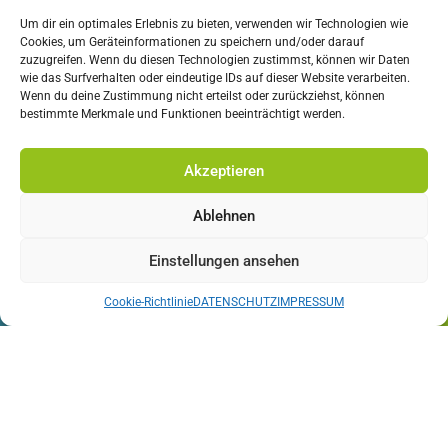
Um dir ein optimales Erlebnis zu bieten, verwenden wir Technologien wie
Cookies, um Geräteinformationen zu speichern und/oder darauf
REKAR IMMOBILIEN GmbH

zuzugreifen. Wenn du diesen Technologien zustimmst, können wir Daten
wie das Surfverhalten oder eindeutige IDs auf dieser Website verarbeiten.
Patriching 25
Wenn du deine Zustimmung nicht erteilst oder zurückziehst, können
94034 Passau
bestimmte Merkmale und Funktionen beeinträchtigt werden.

+49 851/379 385-0
Akzeptieren

+49 151 / 614 55 700‬
Ablehnen

/
RekarImmobilien
Einstellungen ansehen
Cookie-Richtlinie
DATENSCHUTZ
IMPRESSUM

/rekar_immobilien_passau

REKAR IMMOBILIEN / Youtube

mail@rekar-immobilien.de