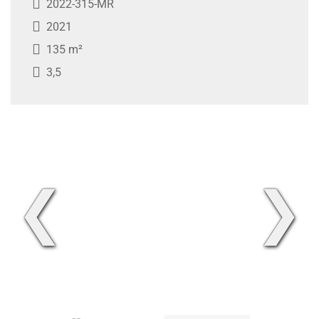
2022-315-MR
2021
135 m²
3,5
❮
❯