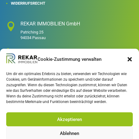
WIDERRUFSRECHT
REKAR IMMOBILIEN GmbH

Patriching 25
94034 Passau

+49 851/379 385-0
Cookie-Zustimmung verwalten

+49 151 / 614 55 700‬
Um dir ein optimales Erlebnis zu bieten, verwenden wir Technologien wie
Cookies, um Geräteinformationen zu speichern und/oder darauf

/
RekarImmobilien
zuzugreifen. Wenn du diesen Technologien zustimmst, können wir Daten
wie das Surfverhalten oder eindeutige IDs auf dieser Website verarbeiten.
Wenn du deine Zustimmung nicht erteilst oder zurückziehst, können

/rekar_immobilien_passau
bestimmte Merkmale und Funktionen beeinträchtigt werden.

REKAR IMMOBILIEN / Youtube
Akzeptieren

Ablehnen
mail@rekar-immobilien.de