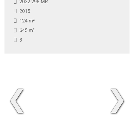
2022-298-MR
2015
124 m²
645 m²
3
❮
❯