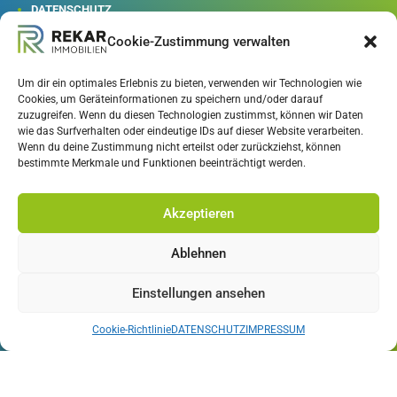
DATENSCHUTZ
AGB
Cookie-Zustimmung verwalten
WIDERRUFSRECHT
Um dir ein optimales Erlebnis zu bieten, verwenden wir Technologien wie
Cookies, um Geräteinformationen zu speichern und/oder darauf
REKAR IMMOBILIEN GmbH

zuzugreifen. Wenn du diesen Technologien zustimmst, können wir Daten
wie das Surfverhalten oder eindeutige IDs auf dieser Website verarbeiten.
Patriching 25
Wenn du deine Zustimmung nicht erteilst oder zurückziehst, können
94034 Passau
bestimmte Merkmale und Funktionen beeinträchtigt werden.

+49 851/379 385-0
Akzeptieren

+49 151 / 614 55 700‬
Ablehnen

/
RekarImmobilien
Einstellungen ansehen
Cookie-Richtlinie
DATENSCHUTZ
IMPRESSUM

/rekar_immobilien_passau

REKAR IMMOBILIEN / Youtube