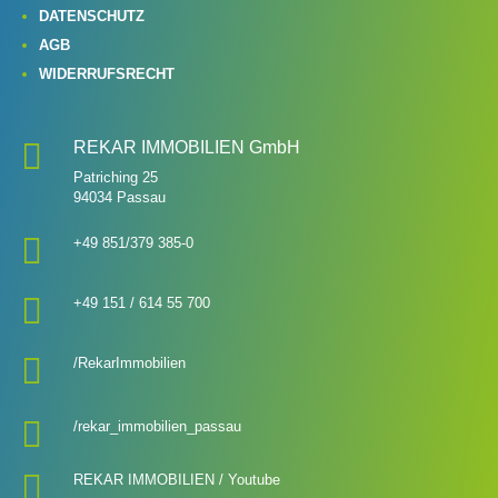
DATENSCHUTZ
AGB
WIDERRUFSRECHT

REKAR IMMOBILIEN GmbH
Patriching 25
94034 Passau

+49 851/379 385-0

+49 151 / 614 55 700‬

/
RekarImmobilien

/rekar_immobilien_passau

REKAR IMMOBILIEN / Youtube