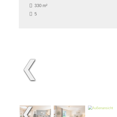
330 m²
5
❮
❮