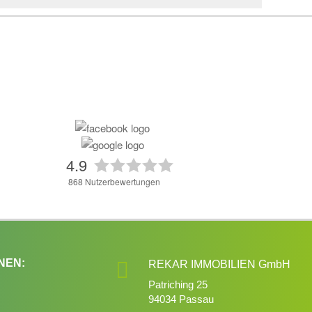
4.9
868
Nutzerbewertungen
NEN:

REKAR IMMOBILIEN GmbH
Patriching 25
94034 Passau