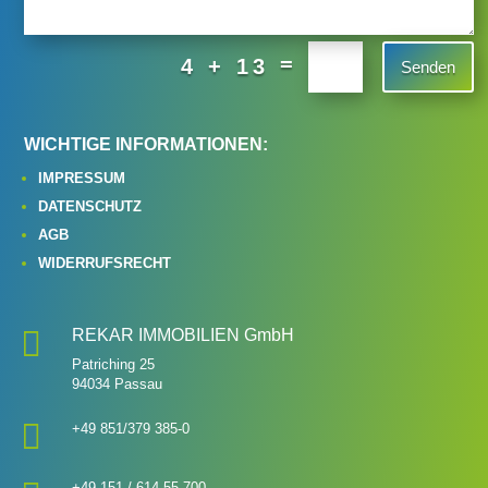
=
4 + 13
Senden
WICHTIGE INFORMATIONEN:
IMPRESSUM
DATENSCHUTZ
AGB
WIDERRUFSRECHT

REKAR IMMOBILIEN GmbH
Patriching 25
94034 Passau

+49 851/379 385-0
+49 151 / 614 55 700‬